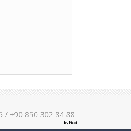
5 / +90 850 302 84 88
by
Pixbil