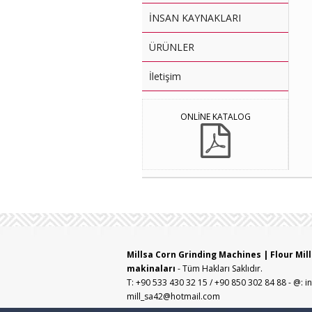
İNSAN KAYNAKLARI
ÜRÜNLER
İletişim
ONLİNE KATALOG
Millsa Corn Grinding Machines | Flour Mi
makinaları
- Tüm Hakları Saklıdır.
T: +90 533 430 32 15 / +90 850 302 84 88 - @: 
mill_sa42@hotmail.com