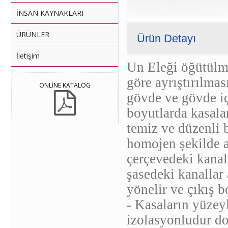
İNSAN KAYNAKLARI
ÜRÜNLER
Ürün Detayı
İletişim
Un Eleği öğütülmü
göre ayrıştırılmas
ONLİNE KATALOG
gövde ve gövde iç
boyutlarda kasala
temiz ve düzenli b
homojen şekilde a
çerçevedeki kanall
şasedeki kanallar 
yönelir ve çıkış bo
- Kasaların yüzeyl
izolasyonludur dol