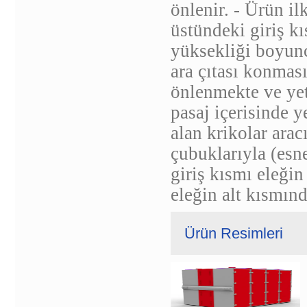
önlenir. - Ürün il
üstündeki giriş k
yüksekliği boyunc
ara çıtası konmas
önlenmekte ve yet
pasaj içerisinde y
alan krikolar aracı
çubuklarıyla (esn
giriş kısmı eleğin
eleğin alt kısmın
Ürün Resimleri