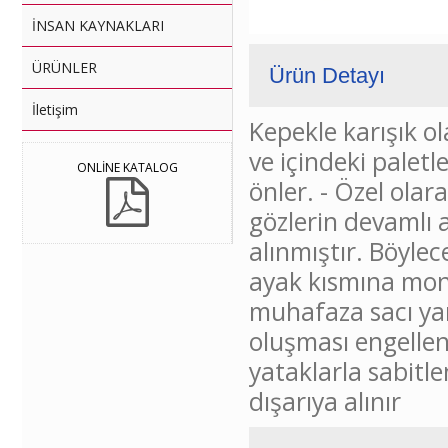
İNSAN KAYNAKLARI
ÜRÜNLER
Ürün Detayı
İletişim
Kepekle karışık ol
ve içindeki palet
ONLİNE KATALOG
önler. - Özel olar
gözlerin devamlı 
alınmıştır. Böylec
ayak kısmına mont
muhafaza sacı yar
oluşması engellen
yataklarla sabitle
dışarıya alınır