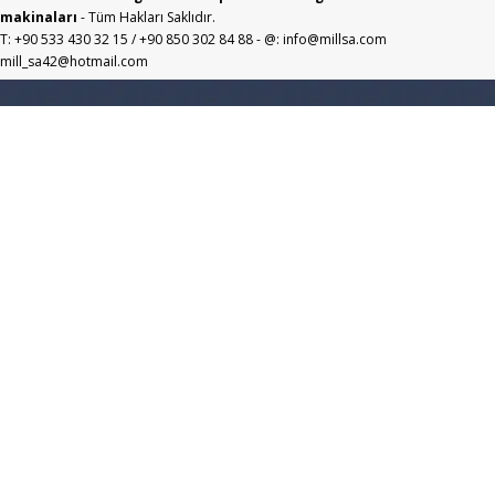
makinaları
- Tüm Hakları Saklıdır.
T: +90 533 430 32 15 / +90 850 302 84 88 - @: info@millsa.com
mill_sa42@hotmail.com