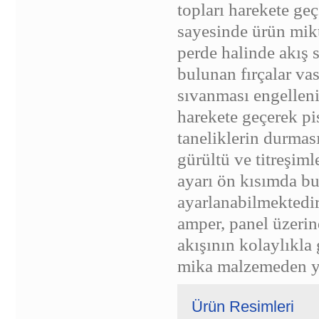
topları harekete ge
sayesinde ürün mikt
perde halinde akış s
bulunan fırçalar va
sıvanması engellenir
harekete geçerek pi
taneliklerin durmasın
gürültü ve titreşiml
ayarı ön kısımda bu
ayarlanabilmektedi
amper, panel üzeri
akışının kolaylıkla
mika malzemeden ya
Ürün Resimleri