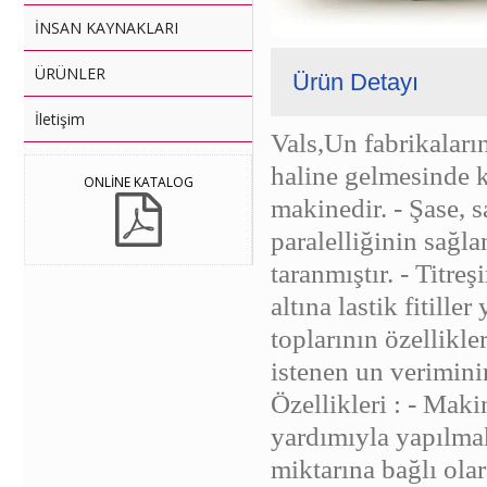
İNSAN KAYNAKLARI
ÜRÜNLER
Ürün Detayı
İletişim
Vals,Un fabrikalar
haline gelmesinde k
ONLİNE KATALOG
makinedir. - Şase, 
paralelliğinin sağl
taranmıştır. - Titre
altına lastik fitille
toplarının özellikl
istenen un verimini
Özellikleri : - Maki
yardımıyla yapılmak
miktarına bağlı olar